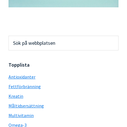
Primärt
Sök
på
sidofält
webbplatsen
Topplista
Antioxidanter
Fettförbränning
Kreatin
Måltidsersättning
Multivitamin
Omega-3