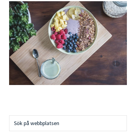
Primärt
Sök
på
sidofält
webbplatsen