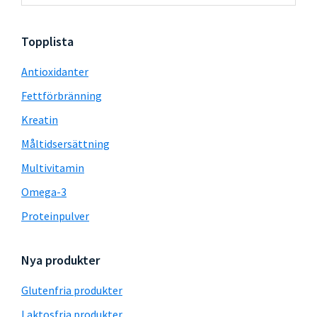
sidofält
webbplatsen
Topplista
Antioxidanter
Fettförbränning
Kreatin
Måltidsersättning
Multivitamin
Omega-3
Proteinpulver
Nya produkter
Glutenfria produkter
Laktosfria produkter