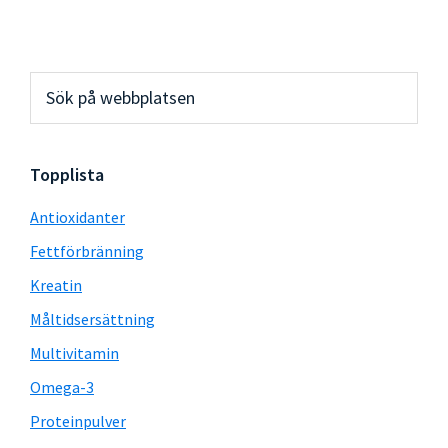
Primärt
Sök
på
sidofält
webbplatsen
Topplista
Antioxidanter
Fettförbränning
Kreatin
Måltidsersättning
Multivitamin
Omega-3
Proteinpulver