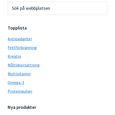
Primärt
Sök
på
sidofält
webbplatsen
Topplista
Antioxidanter
Fettförbränning
Kreatin
Måltidsersättning
Multivitamin
Omega-3
Proteinpulver
Nya produkter