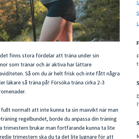
U
S
L
F
h det finns stora fördelar att träna under sin
F
t
nnor som tränar och är aktiva har lättare
iditeten. Så om du är helt frisk och inte fått några
er läkare så träna på! Försöka träna cirka 2-3
promenader.
D
(
fullt normalt att inte kunna ta sin maxvikt när man
eträning regelbundet, borde du anpassa din träning
ra trimestern brukar man fortfarande kunna ta lite
redje trimestern ska du ta det lite lugnare för att
M