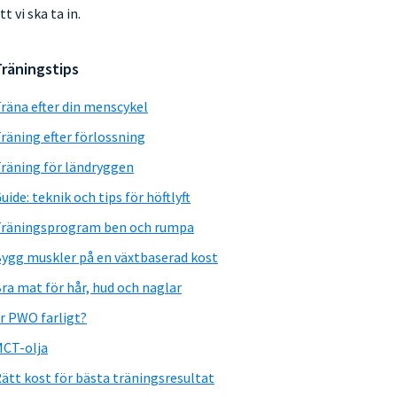
tt vi ska ta in.
Träningstips
räna efter din menscykel
räning efter förlossning
räning för ländryggen
uide: teknik och tips för höftlyft
räningsprogram ben och rumpa
ygg muskler på en växtbaserad kost
ra mat för hår, hud och naglar
r PWO farligt?
CT-olja
ätt kost för bästa träningsresultat