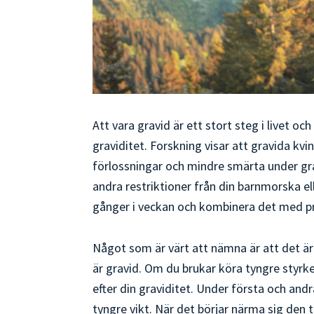
Att vara gravid är ett stort steg i livet oc
graviditet. Forskning visar att gravida kvi
förlossningar och mindre smärta under grav
andra restriktioner från din barnmorska ell
gånger i veckan och kombinera det med 
Något som är värt att nämna är att det är 
är gravid. Om du brukar köra tyngre styrk
efter din graviditet. Under första och and
tyngre vikt. När det börjar närma sig den t