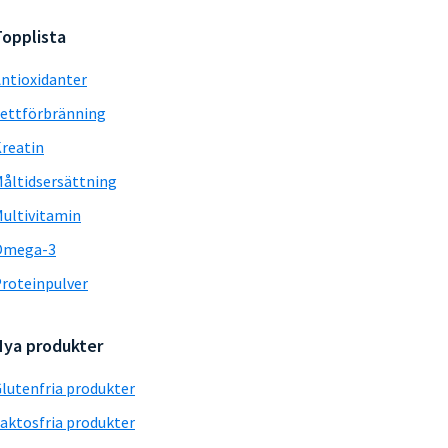
Topplista
ntioxidanter
ettförbränning
reatin
åltidsersättning
ultivitamin
Omega-3
roteinpulver
Nya produkter
lutenfria produkter
aktosfria produkter