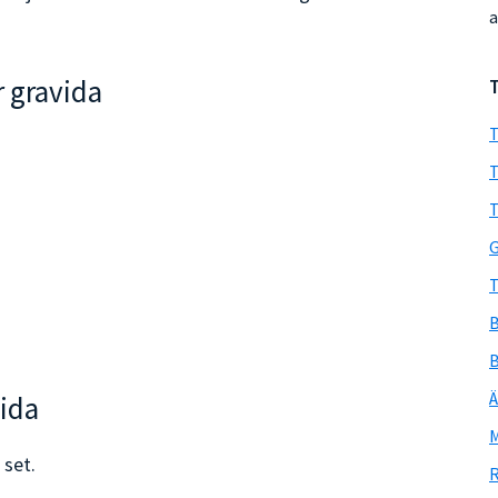
a
 gravida
T
T
T
G
T
B
B
Ä
vida
M
 set.
R