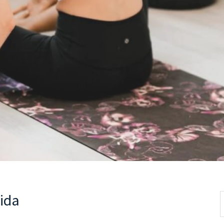
ida
S
p
w