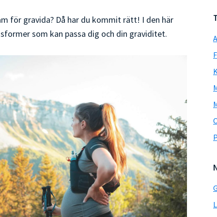
am för gravida? Då har du kommit rätt! I den här
ngsformer som kan passa dig och din graviditet.
A
F
K
M
M
P
G
L