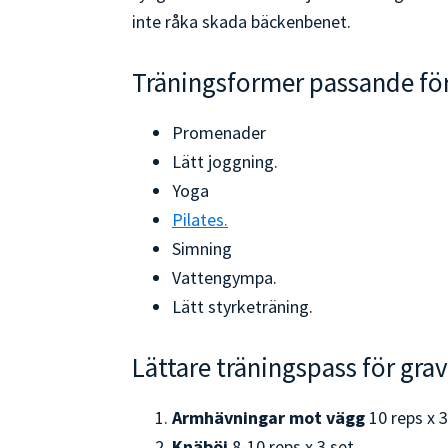
inte råka skada bäckenbenet.
Träningsformer passande för
Promenader
Lätt joggning.
Yoga
Pilates.
Simning
Vattengympa.
Lätt styrketräning.
Lättare träningspass för gra
Armhävningar mot vägg
10 reps x 3
Knäböj
8-10 reps x 3 set.